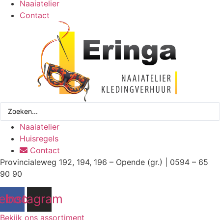
Naaiatelier
Contact
Search
...
Naaiatelier
Huisregels
Contact
Provincialeweg 192, 194, 196 – Opende (gr.) | 0594 – 65
90 90
ebook
Instagram
Bekijk ons assortiment