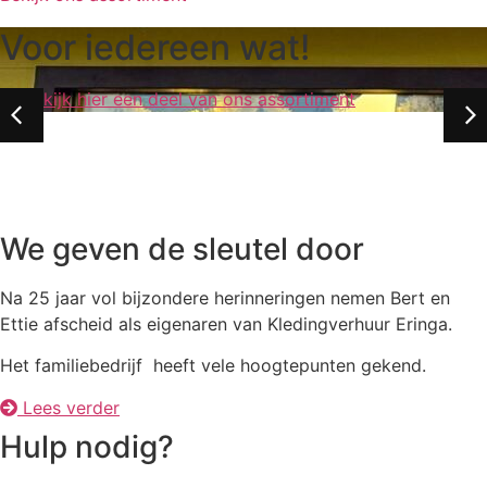
Moulin Rouge
Voor iedereen wat!
Disco
Ook grote groepen kunnen
Helemaal uit je dak met hulp
Bekijk hier een deel van ons assortiment
bij ons terecht
van Eringa!
Kom vrijblijvend eens langs
Bekijk ons aanbod
We geven de sleutel door
Na 25 jaar vol bijzondere herinneringen nemen Bert en
Ettie afscheid als eigenaren van Kledingverhuur Eringa.
Het familiebedrijf heeft vele hoogtepunten gekend.
Lees verder
Hulp nodig?