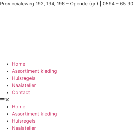
Ga
Provincialeweg 192, 194, 196 – Opende (gr.) | 0594 – 65 9
naar
de
inhoud
Home
Assortiment kleding
Huisregels
Naaiatelier
Contact
Home
Assortiment kleding
Huisregels
Naaiatelier