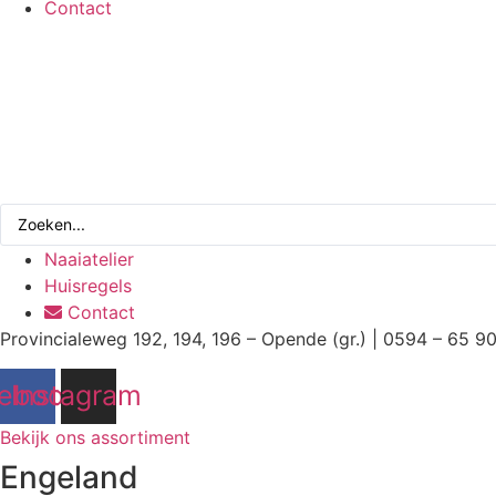
Contact
Search
...
Naaiatelier
Huisregels
Contact
Provincialeweg 192, 194, 196 – Opende (gr.) | 0594 – 65 9
ebook
Instagram
Bekijk ons assortiment
Engeland