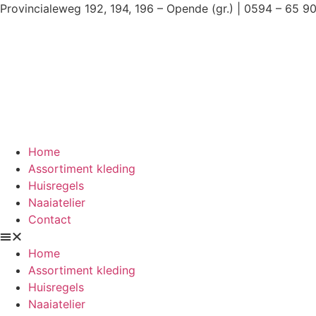
Ga
Provincialeweg 192, 194, 196 – Opende (gr.) | 0594 – 65 9
naar
de
inhoud
Home
Assortiment kleding
Huisregels
Naaiatelier
Contact
Home
Assortiment kleding
Huisregels
Naaiatelier