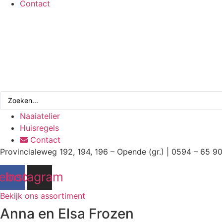
Contact
Search
...
Naaiatelier
Huisregels
Contact
Provincialeweg 192, 194, 196 – Opende (gr.) | 0594 – 65 9
ebook
Instagram
Bekijk ons assortiment
Anna en Elsa Frozen