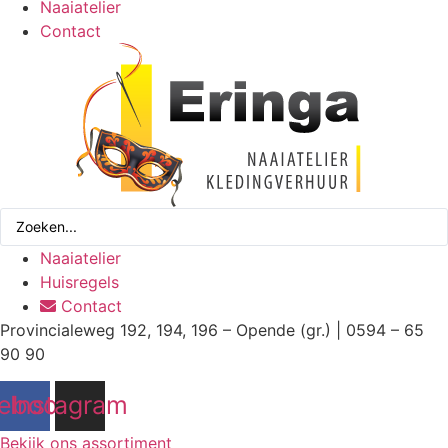
Naaiatelier
Contact
Search
...
Naaiatelier
Huisregels
Contact
Provincialeweg 192, 194, 196 – Opende (gr.) | 0594 – 65
90 90
ebook
Instagram
Bekijk ons assortiment