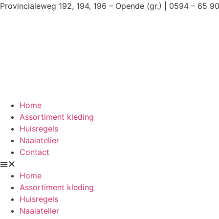
Ga
Provincialeweg 192, 194, 196 – Opende (gr.) | 0594 – 65 9
naar
de
inhoud
Home
Assortiment kleding
Huisregels
Naaiatelier
Contact
Home
Assortiment kleding
Huisregels
Naaiatelier