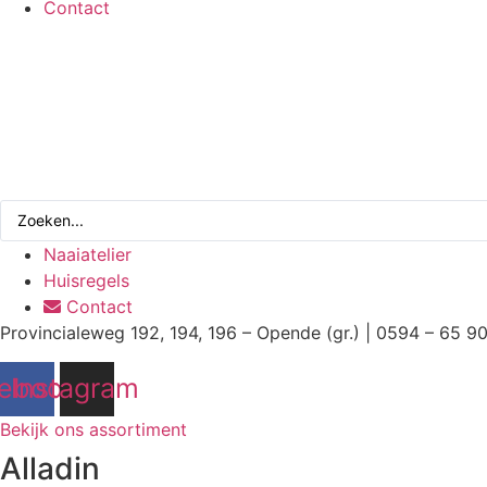
Contact
Search
...
Naaiatelier
Huisregels
Contact
Provincialeweg 192, 194, 196 – Opende (gr.) | 0594 – 65 9
ebook
Instagram
Bekijk ons assortiment
Alladin