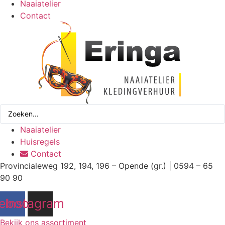
Naaiatelier
Contact
Search
...
Naaiatelier
Huisregels
Contact
Provincialeweg 192, 194, 196 – Opende (gr.) | 0594 – 65
90 90
ebook
Instagram
Bekijk ons assortiment