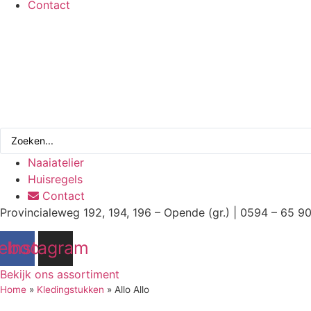
Contact
Search
...
Naaiatelier
Huisregels
Contact
Provincialeweg 192, 194, 196 – Opende (gr.) | 0594 – 65 9
ebook
Instagram
Bekijk ons assortiment
Home
»
Kledingstukken
»
Allo Allo