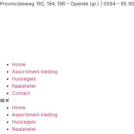
Ga
Provincialeweg 192, 194, 196 – Opende (gr.) | 0594 – 65 9
naar
de
inhoud
Home
Assortiment kleding
Huisregels
Naaiatelier
Contact
Home
Assortiment kleding
Huisregels
Naaiatelier