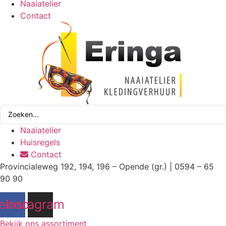
Naaiatelier
Contact
Search
...
Naaiatelier
Huisregels
Contact
Provincialeweg 192, 194, 196 – Opende (gr.) | 0594 – 65
90 90
ebook
Instagram
Bekijk ons assortiment