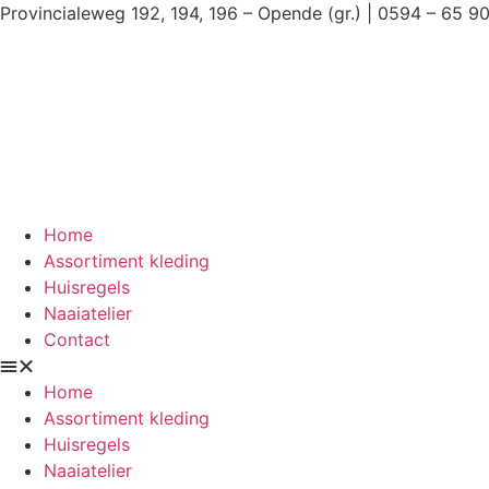
Ga
Provincialeweg 192, 194, 196 – Opende (gr.) | 0594 – 65 9
naar
de
inhoud
Home
Assortiment kleding
Huisregels
Naaiatelier
Contact
Home
Assortiment kleding
Huisregels
Naaiatelier