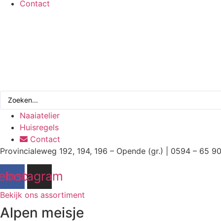
Contact
Search
...
Naaiatelier
Huisregels
Contact
Provincialeweg 192, 194, 196 – Opende (gr.) | 0594 – 65 9
ebook
Instagram
Bekijk ons assortiment
Alpen meisje