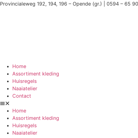
Ga
Provincialeweg 192, 194, 196 – Opende (gr.) | 0594 – 65 9
naar
de
inhoud
Home
Assortiment kleding
Huisregels
Naaiatelier
Contact
Home
Assortiment kleding
Huisregels
Naaiatelier