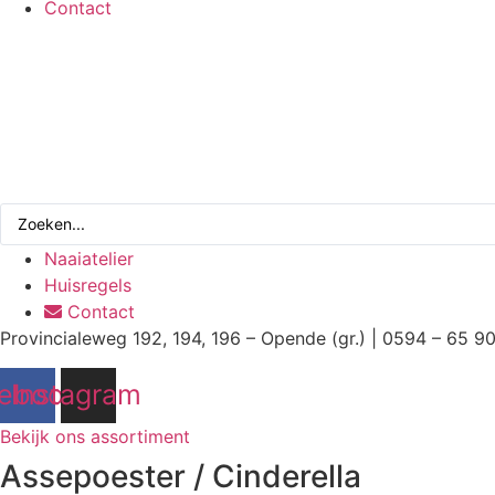
Contact
Search
...
Naaiatelier
Huisregels
Contact
Provincialeweg 192, 194, 196 – Opende (gr.) | 0594 – 65 9
ebook
Instagram
Bekijk ons assortiment
Assepoester / Cinderella