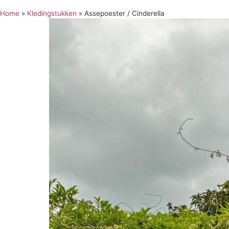
Home
»
Kledingstukken
»
Assepoester / Cinderella