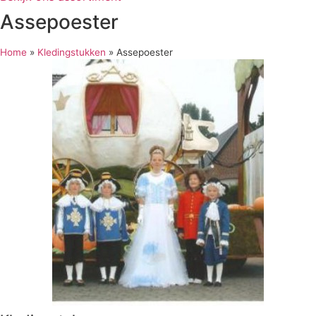
Assepoester
Home
»
Kledingstukken
»
Assepoester