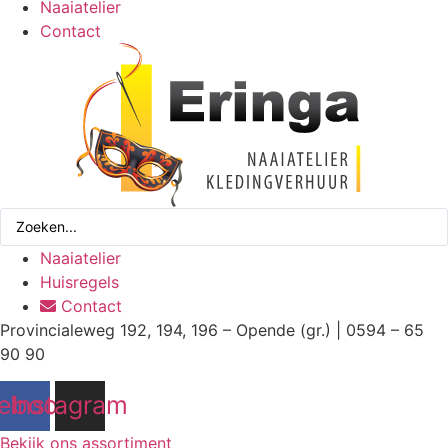
Naaiatelier
Contact
Search
...
Naaiatelier
Huisregels
Contact
Provincialeweg 192, 194, 196 – Opende (gr.) | 0594 – 65
90 90
ebook
Instagram
Bekijk ons assortiment