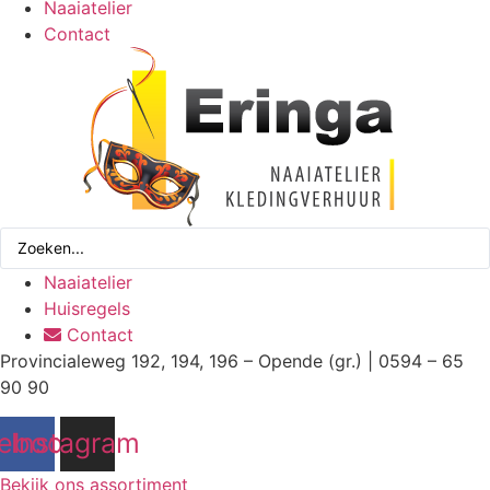
Naaiatelier
Contact
Search
...
Naaiatelier
Huisregels
Contact
Provincialeweg 192, 194, 196 – Opende (gr.) | 0594 – 65
90 90
ebook
Instagram
Bekijk ons assortiment