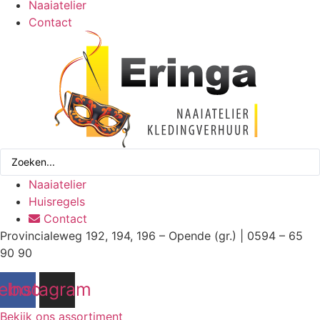
Naaiatelier
Contact
Search
...
Naaiatelier
Huisregels
Contact
Provincialeweg 192, 194, 196 – Opende (gr.) | 0594 – 65
90 90
ebook
Instagram
Bekijk ons assortiment