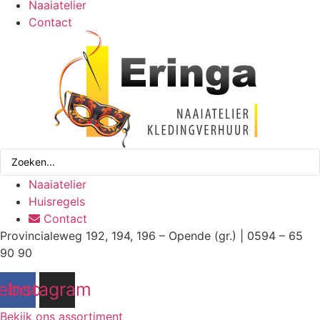
Naaiatelier
Contact
Search
...
Naaiatelier
Huisregels
Contact
Provincialeweg 192, 194, 196 – Opende (gr.) | 0594 – 65
90 90
ebook
Instagram
Bekijk ons assortiment