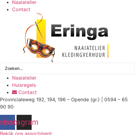
Naaiatelier
Contact
Search
...
Naaiatelier
Huisregels
Contact
Provincialeweg 192, 194, 196 – Opende (gr.) | 0594 – 65
90 90
ebook
Instagram
Bekijk ons assortiment