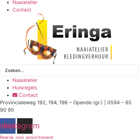
Naaiatelier
Contact
Search
...
Naaiatelier
Huisregels
Contact
Provincialeweg 192, 194, 196 – Opende (gr.) | 0594 – 65
90 90
ebook
Instagram
Bekijk ons assortiment