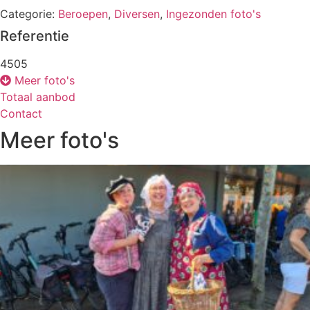
Categorie:
Beroepen
,
Diversen
,
Ingezonden foto's
Referentie
4505
Meer foto's
Totaal aanbod
Contact
Meer foto's