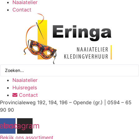
Naaiatelier
Contact
Search
...
Naaiatelier
Huisregels
Contact
Provincialeweg 192, 194, 196 – Opende (gr.) | 0594 – 65
90 90
ebook
Instagram
Bekijk ons assortiment