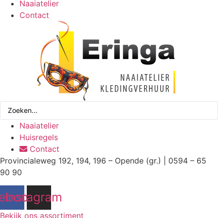
Naaiatelier
Contact
Search
...
Naaiatelier
Huisregels
Contact
Provincialeweg 192, 194, 196 – Opende (gr.) | 0594 – 65
90 90
ebook
Instagram
Bekijk ons assortiment