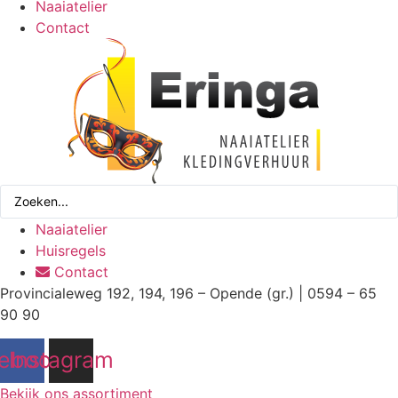
Naaiatelier
Contact
Search
...
Naaiatelier
Huisregels
Contact
Provincialeweg 192, 194, 196 – Opende (gr.) | 0594 – 65
90 90
ebook
Instagram
Bekijk ons assortiment