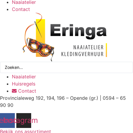
Naaiatelier
Contact
Search
...
Naaiatelier
Huisregels
Contact
Provincialeweg 192, 194, 196 – Opende (gr.) | 0594 – 65
90 90
ebook
Instagram
Bekijk ons assortiment