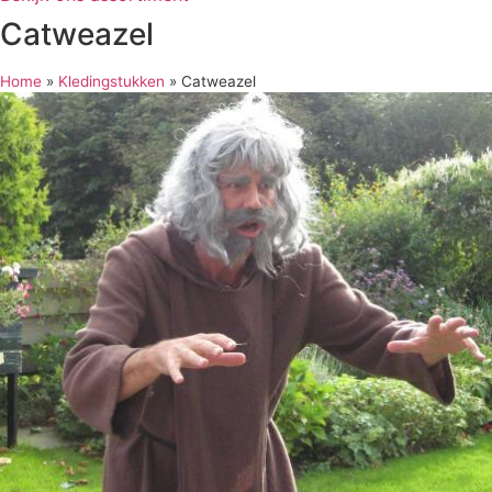
Catweazel
Home
»
Kledingstukken
»
Catweazel