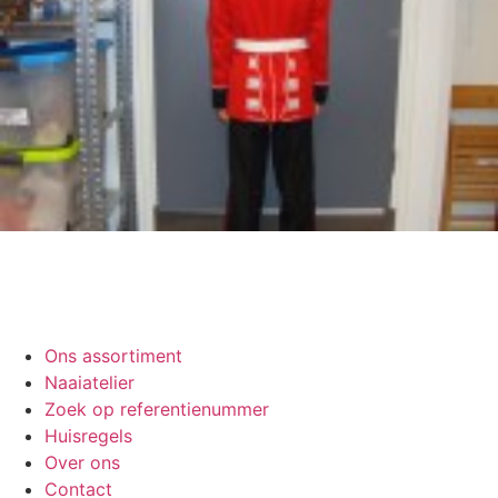
Ons assortiment
Naaiatelier
Zoek op referentienummer
Huisregels
Over ons
Contact