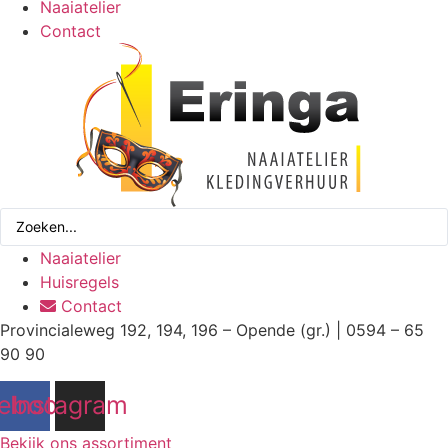
Naaiatelier
Contact
Search
...
Naaiatelier
Huisregels
Contact
Provincialeweg 192, 194, 196 – Opende (gr.) | 0594 – 65
90 90
ebook
Instagram
Bekijk ons assortiment