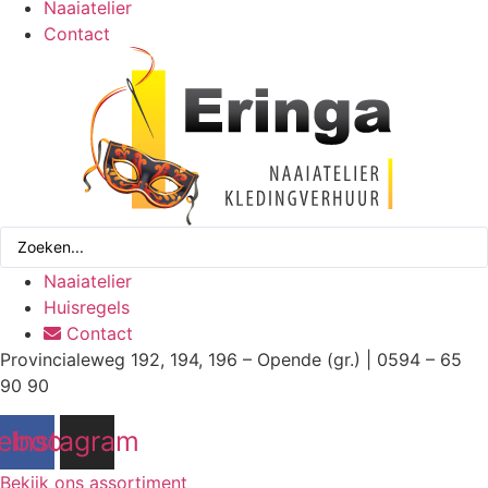
Naaiatelier
Contact
Search
...
Naaiatelier
Huisregels
Contact
Provincialeweg 192, 194, 196 – Opende (gr.) | 0594 – 65
90 90
ebook
Instagram
Bekijk ons assortiment