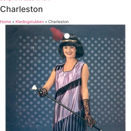
Charleston
Home
»
Kledingstukken
»
Charleston