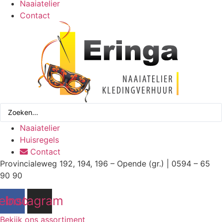
Naaiatelier
Contact
Search
...
Naaiatelier
Huisregels
Contact
Provincialeweg 192, 194, 196 – Opende (gr.) | 0594 – 65
90 90
ebook
Instagram
Bekijk ons assortiment