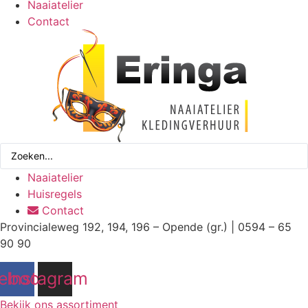
Naaiatelier
Contact
Search
...
Naaiatelier
Huisregels
Contact
Provincialeweg 192, 194, 196 – Opende (gr.) | 0594 – 65
90 90
ebook
Instagram
Bekijk ons assortiment