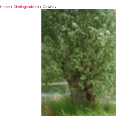
Home
»
Kledingstukken
»
Cowboy