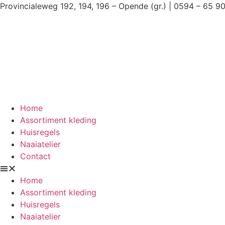
Ga
Provincialeweg 192, 194, 196 – Opende (gr.) | 0594 – 65 9
naar
de
inhoud
Home
Assortiment kleding
Huisregels
Naaiatelier
Contact
Home
Assortiment kleding
Huisregels
Naaiatelier