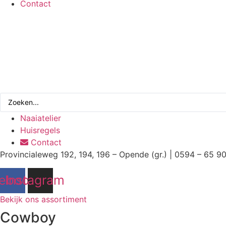
Contact
Search
...
Naaiatelier
Huisregels
Contact
Provincialeweg 192, 194, 196 – Opende (gr.) | 0594 – 65 9
ebook
Instagram
Bekijk ons assortiment
Cowboy