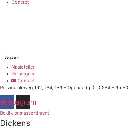
Contact
Search
...
Naaiatelier
Huisregels
Contact
Provincialeweg 192, 194, 196 – Opende (gr.) | 0594 – 65 9
ebook
Instagram
Bekijk ons assortiment
Dickens