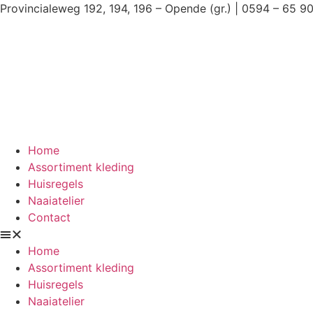
Ga
Provincialeweg 192, 194, 196 – Opende (gr.) | 0594 – 65 9
naar
de
inhoud
Home
Assortiment kleding
Huisregels
Naaiatelier
Contact
Home
Assortiment kleding
Huisregels
Naaiatelier