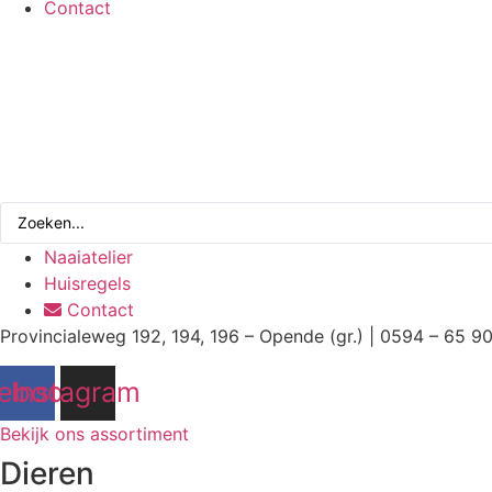
Contact
Search
...
Naaiatelier
Huisregels
Contact
Provincialeweg 192, 194, 196 – Opende (gr.) | 0594 – 65 9
ebook
Instagram
Bekijk ons assortiment
Dieren