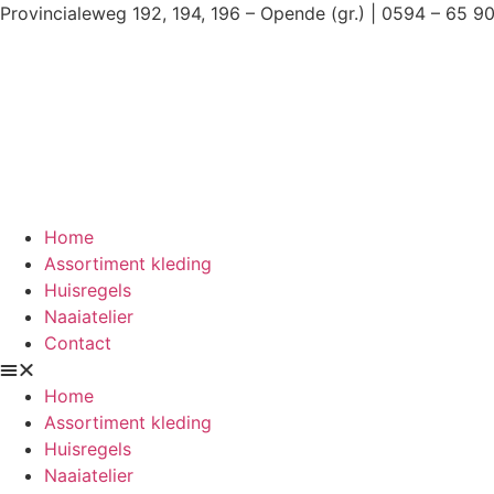
Ga
Provincialeweg 192, 194, 196 – Opende (gr.) | 0594 – 65 9
naar
de
inhoud
Home
Assortiment kleding
Huisregels
Naaiatelier
Contact
Home
Assortiment kleding
Huisregels
Naaiatelier