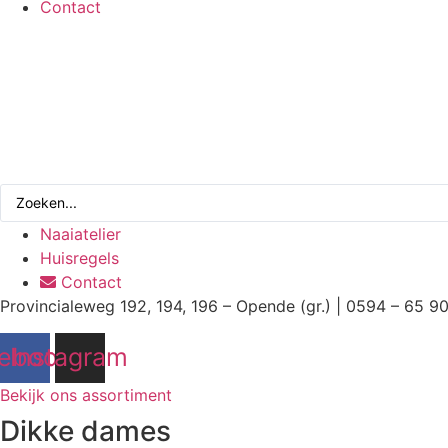
Contact
Search
...
Naaiatelier
Huisregels
Contact
Provincialeweg 192, 194, 196 – Opende (gr.) | 0594 – 65 9
ebook
Instagram
Bekijk ons assortiment
Dikke dames