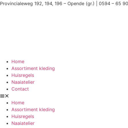
Ga
Provincialeweg 192, 194, 196 – Opende (gr.) | 0594 – 65 9
naar
de
inhoud
Home
Assortiment kleding
Huisregels
Naaiatelier
Contact
Home
Assortiment kleding
Huisregels
Naaiatelier