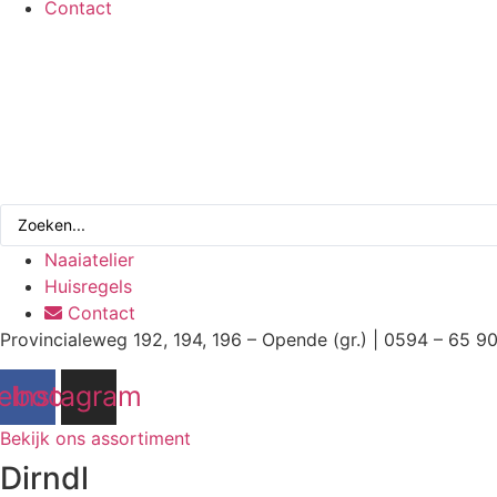
Contact
Search
...
Naaiatelier
Huisregels
Contact
Provincialeweg 192, 194, 196 – Opende (gr.) | 0594 – 65 9
ebook
Instagram
Bekijk ons assortiment
Dirndl