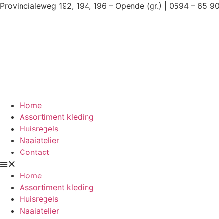
Ga
Provincialeweg 192, 194, 196 – Opende (gr.) | 0594 – 65 9
naar
de
inhoud
Home
Assortiment kleding
Huisregels
Naaiatelier
Contact
Home
Assortiment kleding
Huisregels
Naaiatelier