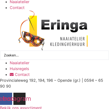
Naaiatelier
Contact
Search
...
Naaiatelier
Huisregels
Contact
Provincialeweg 192, 194, 196 – Opende (gr.) | 0594 – 65
90 90
ebook
Instagram
Bekijk ons assortiment