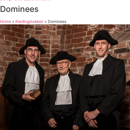
Dominees
Home
»
Kledingstukken
»
Dominees