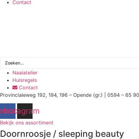
Contact
Search
...
Naaiatelier
Huisregels
Contact
Provincialeweg 192, 194, 196 – Opende (gr.) | 0594 – 65 9
ebook
Instagram
Bekijk ons assortiment
Doornroosje / sleeping beauty