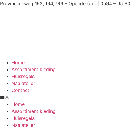
Ga
Provincialeweg 192, 194, 196 – Opende (gr.) | 0594 – 65 9
naar
de
inhoud
Home
Assortiment kleding
Huisregels
Naaiatelier
Contact
Home
Assortiment kleding
Huisregels
Naaiatelier