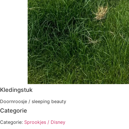
Kledingstuk
Doornroosje / sleeping beauty
Categorie
Categorie:
Sprookjes / Disney