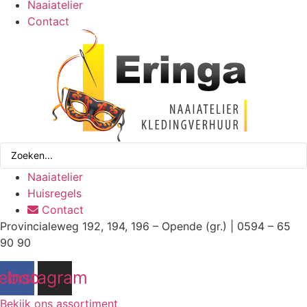
Naaiatelier
Contact
Search
...
Naaiatelier
Huisregels
Contact
Provincialeweg 192, 194, 196 – Opende (gr.) | 0594 – 65
90 90
ebook
Instagram
Bekijk ons assortiment