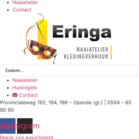
Naaiatelier
Contact
Search
...
Naaiatelier
Huisregels
Contact
Provincialeweg 192, 194, 196 – Opende (gr.) | 0594 – 65
90 90
ebook
Instagram
Bekijk ons assortiment