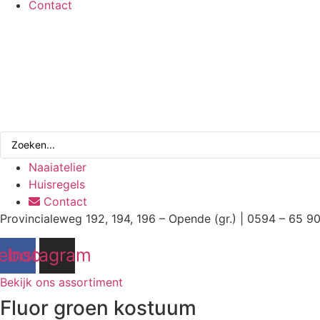
Contact
Search
...
Naaiatelier
Huisregels
Contact
Provincialeweg 192, 194, 196 – Opende (gr.) | 0594 – 65 9
ebook
Instagram
Bekijk ons assortiment
Fluor groen kostuum