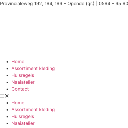
Ga
Provincialeweg 192, 194, 196 – Opende (gr.) | 0594 – 65 9
naar
de
inhoud
Home
Assortiment kleding
Huisregels
Naaiatelier
Contact
Home
Assortiment kleding
Huisregels
Naaiatelier