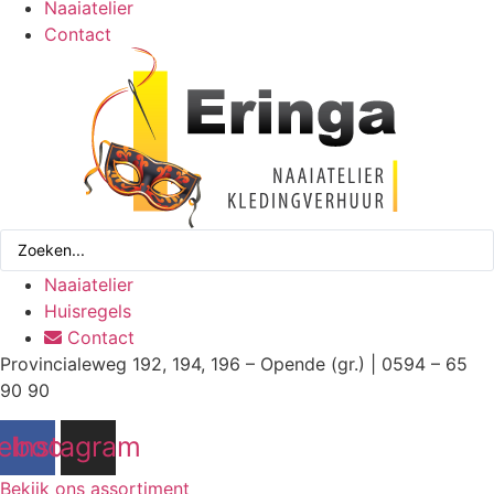
Naaiatelier
Contact
Search
...
Naaiatelier
Huisregels
Contact
Provincialeweg 192, 194, 196 – Opende (gr.) | 0594 – 65
90 90
ebook
Instagram
Bekijk ons assortiment