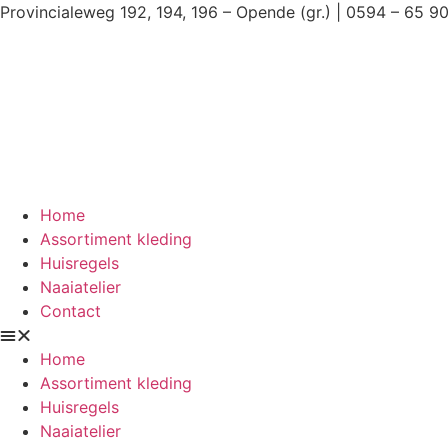
Ga
Provincialeweg 192, 194, 196 – Opende (gr.) | 0594 – 65 9
naar
de
inhoud
Home
Assortiment kleding
Huisregels
Naaiatelier
Contact
Home
Assortiment kleding
Huisregels
Naaiatelier