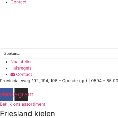
Contact
Search
...
Naaiatelier
Huisregels
Contact
Provincialeweg 192, 194, 196 – Opende (gr.) | 0594 – 65 9
ebook
Instagram
Bekijk ons assortiment
Friesland kielen