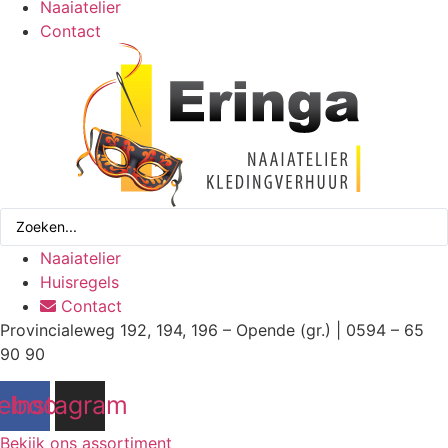
Naaiatelier
Contact
Search
...
Naaiatelier
Huisregels
Contact
Provincialeweg 192, 194, 196 – Opende (gr.) | 0594 – 65
90 90
ebook
Instagram
Bekijk ons assortiment