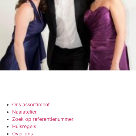
Ons assortiment
Naaiatelier
Zoek op referentienummer
Huisregels
Over ons