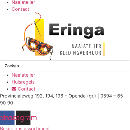
Naaiatelier
Contact
Search
...
Naaiatelier
Huisregels
Contact
Provincialeweg 192, 194, 196 – Opende (gr.) | 0594 – 65
90 90
ebook
Instagram
Bekijk ons assortiment