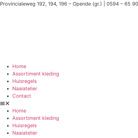
Ga
Provincialeweg 192, 194, 196 – Opende (gr.) | 0594 – 65 9
naar
de
inhoud
Home
Assortiment kleding
Huisregels
Naaiatelier
Contact
Home
Assortiment kleding
Huisregels
Naaiatelier