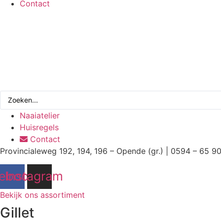
Contact
Search
...
Naaiatelier
Huisregels
Contact
Provincialeweg 192, 194, 196 – Opende (gr.) | 0594 – 65 9
ebook
Instagram
Bekijk ons assortiment
Gillet