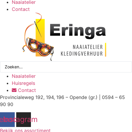
Naaiatelier
Contact
Search
...
Naaiatelier
Huisregels
Contact
Provincialeweg 192, 194, 196 – Opende (gr.) | 0594 – 65
90 90
ebook
Instagram
Bekijk ons assortiment