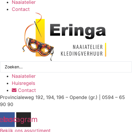
Naaiatelier
Contact
Search
...
Naaiatelier
Huisregels
Contact
Provincialeweg 192, 194, 196 – Opende (gr.) | 0594 – 65
90 90
ebook
Instagram
Bekijk ons assortiment