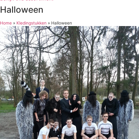
Halloween
Home
»
Kledingstukken
»
Halloween