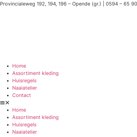
Ga
Provincialeweg 192, 194, 196 – Opende (gr.) | 0594 – 65 9
naar
de
inhoud
Home
Assortiment kleding
Huisregels
Naaiatelier
Contact
Home
Assortiment kleding
Huisregels
Naaiatelier