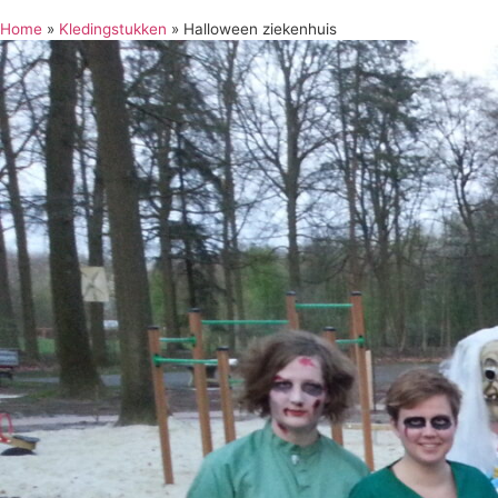
Home
»
Kledingstukken
»
Halloween ziekenhuis