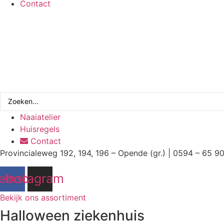
Contact
Search
...
Naaiatelier
Huisregels
Contact
Provincialeweg 192, 194, 196 – Opende (gr.) | 0594 – 65 9
ebook
Instagram
Bekijk ons assortiment
Halloween ziekenhuis