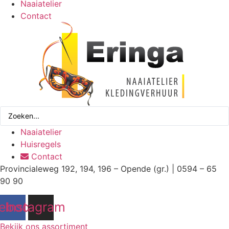
Naaiatelier
Contact
Search
...
Naaiatelier
Huisregels
Contact
Provincialeweg 192, 194, 196 – Opende (gr.) | 0594 – 65
90 90
ebook
Instagram
Bekijk ons assortiment