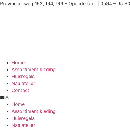
Ga
Provincialeweg 192, 194, 196 – Opende (gr.) | 0594 – 65 9
naar
de
inhoud
Home
Assortiment kleding
Huisregels
Naaiatelier
Contact
Home
Assortiment kleding
Huisregels
Naaiatelier