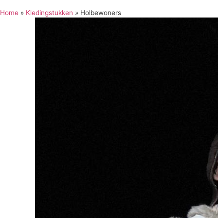
Home
»
Kledingstukken
»
Holbewoners