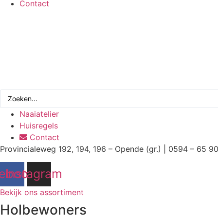
Contact
Search
...
Naaiatelier
Huisregels
Contact
Provincialeweg 192, 194, 196 – Opende (gr.) | 0594 – 65 9
ebook
Instagram
Bekijk ons assortiment
Holbewoners