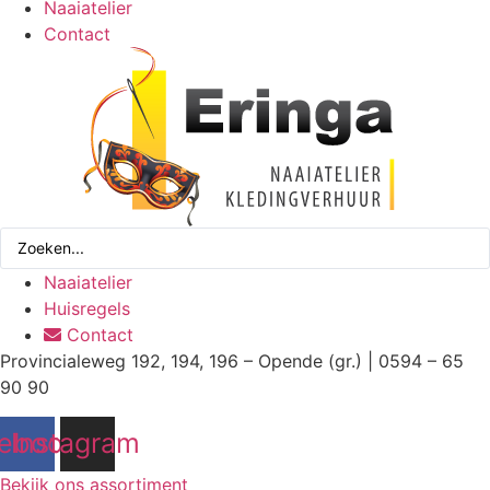
Naaiatelier
Contact
Search
...
Naaiatelier
Huisregels
Contact
Provincialeweg 192, 194, 196 – Opende (gr.) | 0594 – 65
90 90
ebook
Instagram
Bekijk ons assortiment