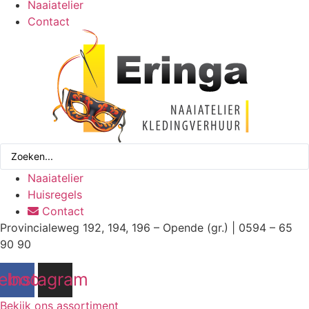
Naaiatelier
Contact
Search
...
Naaiatelier
Huisregels
Contact
Provincialeweg 192, 194, 196 – Opende (gr.) | 0594 – 65
90 90
ebook
Instagram
Bekijk ons assortiment