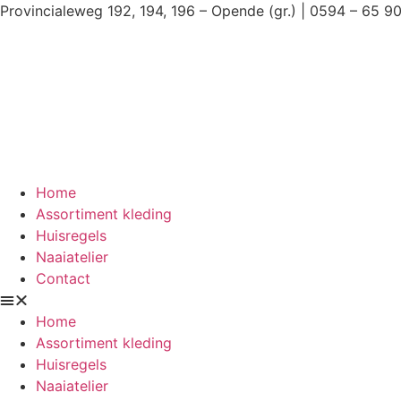
Ga
Provincialeweg 192, 194, 196 – Opende (gr.) | 0594 – 65 9
naar
de
inhoud
Home
Assortiment kleding
Huisregels
Naaiatelier
Contact
Home
Assortiment kleding
Huisregels
Naaiatelier