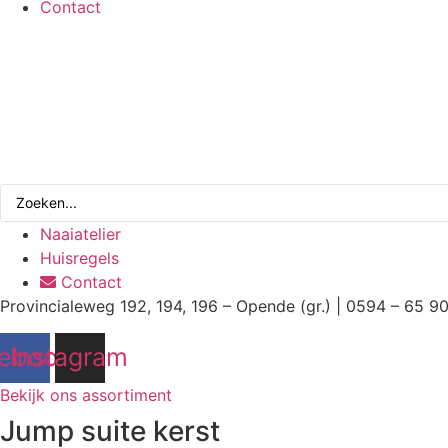
Contact
Search
...
Naaiatelier
Huisregels
Contact
Provincialeweg 192, 194, 196 – Opende (gr.) | 0594 – 65 9
ebook
Instagram
Bekijk ons assortiment
Jump suite kerst