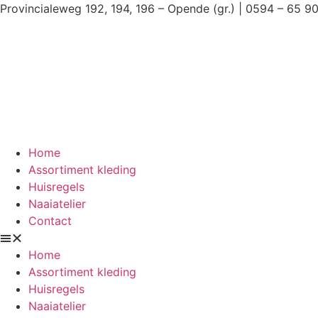
Ga
Provincialeweg 192, 194, 196 – Opende (gr.) | 0594 – 65 9
naar
de
inhoud
Home
Assortiment kleding
Huisregels
Naaiatelier
Contact
Home
Assortiment kleding
Huisregels
Naaiatelier