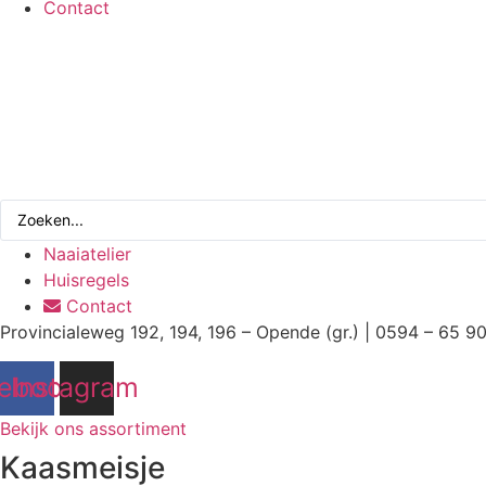
Contact
Search
...
Naaiatelier
Huisregels
Contact
Provincialeweg 192, 194, 196 – Opende (gr.) | 0594 – 65 9
ebook
Instagram
Bekijk ons assortiment
Kaasmeisje