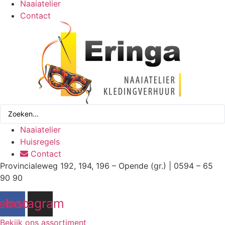
Naaiatelier
Contact
Search
...
Naaiatelier
Huisregels
Contact
Provincialeweg 192, 194, 196 – Opende (gr.) | 0594 – 65
90 90
ebook
Instagram
Bekijk ons assortiment