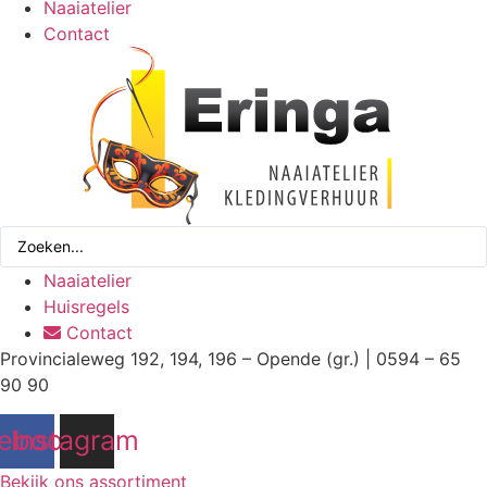
Naaiatelier
Contact
Search
...
Naaiatelier
Huisregels
Contact
Provincialeweg 192, 194, 196 – Opende (gr.) | 0594 – 65
90 90
ebook
Instagram
Bekijk ons assortiment